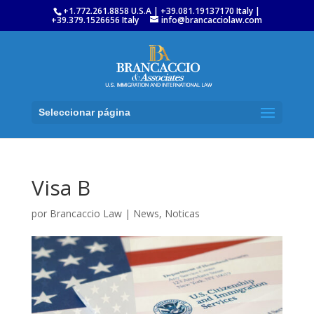
+1.772.261.8858 U.S.A | +39.081.19137170 Italy |
+39.379.1526656 Italy
info@brancacciolaw.com
Seleccionar página
Visa B
por
Brancaccio Law
|
News
,
Noticas