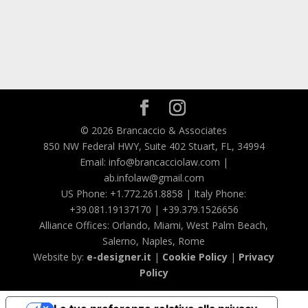
© 2026 Brancaccio & Associates
850 NW Federal HWY, Suite 402 Stuart, FL, 34994
Email: info@brancacciolaw.com |
ab.infolaw@gmail.com
US Phone: +1.772.261.8858 | Italy Phone:
+39.081.19137170 | +39.379.1526656
Alliance Offices: Orlando, Miami, West Palm Beach,
Salerno, Naples, Rome
Website by:
e-designer.it
|
Cookie Policy
|
Privacy
Policy