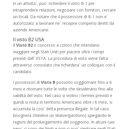
in un attivita`, puo` richiedere il visto B-1 per
intraprendere relazioni, negoziare con fornitori, cercare
un locali. Da notare che il possessore di B-1 non e`
autorizzato a lavorare ne` recepire compensi diretti da
aziende Americane.
Il visto B2 USA
Il
Visto B2
è concesso a coloro che intendano
viaggiare negli Stati Uniti per piacere oltre i tempi
previsti dall` ESTA. La procedura di visto viene fatta
attraverso consolato che richiedera` un colloquio con il
candidato.
I possessori di
Visto B
possono soggiornare fino a 6
mesi e ritornare tutte le volte che desiderano fino alla
validità del visto. Nel caso si violino i termini previsti e
quindi si resta in territorio Americano oltre i 6 mesi, si
accumula la cosi` detta presenza illegale. In tal caso
bisognerà chiedere un Waiver(perdono) spiegando le
ragioni del prolungamento del soggiorno. In alcuni casi
pero` ci sono dei limiti e non si puo` rientrare negli Stati